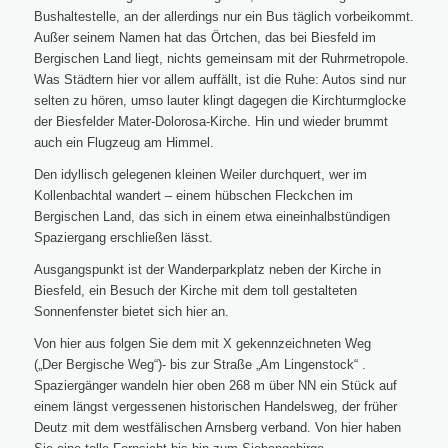
Bushaltestelle, an der allerdings nur ein Bus täglich vorbeikommt.
Außer seinem Namen hat das Örtchen, das bei Biesfeld im
Bergischen Land liegt, nichts gemeinsam mit der Ruhrmetropole.
Was Städtern hier vor allem auffällt, ist die Ruhe: Autos sind nur
selten zu hören, umso lauter klingt dagegen die Kirchturmglocke
der Biesfelder Mater-Dolorosa-Kirche. Hin und wieder brummt
auch ein Flugzeug am Himmel.
Den idyllisch gelegenen kleinen Weiler durchquert, wer im
Kollenbachtal wandert – einem hübschen Fleckchen im
Bergischen Land, das sich in einem etwa eineinhalbstündigen
Spaziergang erschließen lässt.
Ausgangspunkt ist der Wanderparkplatz neben der Kirche in
Biesfeld, ein Besuch der Kirche mit dem toll gestalteten
Sonnenfenster bietet sich hier an.
Von hier aus folgen Sie dem mit X gekennzeichneten Weg
(„Der Bergische Weg“)- bis zur Straße „Am Lingenstock“ .
Spaziergänger wandeln hier oben 268 m über NN ein Stück auf
einem längst vergessenen historischen Handelsweg, der früher
Deutz mit dem westfälischen Arnsberg verband. Von hier haben