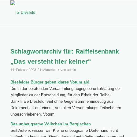
Schlagwortarchiv für:
Raiffeisenbank
„Das versteht hier keiner“
/
/
14. Februar 2008
in
Aktuelles
von
admin
Biesfelder Bürger geben klares Votum ab!
Die in der beratenden Versammlung abgegebene Erklärung der
Mitglieder zu der Entscheidung, für den Erhalt der Raiba-
Bankfiliale Biesfeld, viel ohne Gegenstimme eindeutig aus.
Dokumentiert auf einem, von allen Versammlungs-Teilnehmern
unterschriebenen, Votum.
Das unbeugsame Völkchen im Bergischen
Seit Asterix wissen wir: Kleine unbeugsame Dörfer sind nicht
einfach zu besiegen. Biesfelder sind aufmüpfig, unbeugsam und