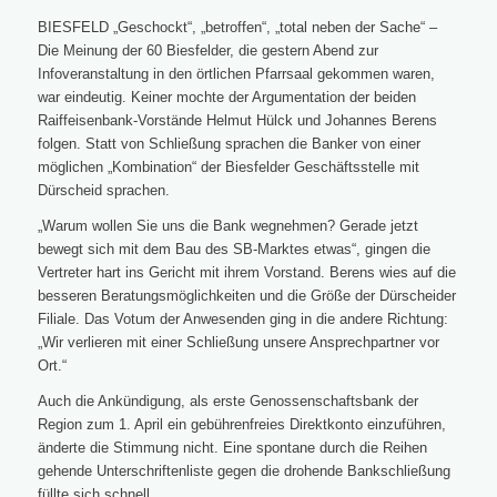
BIESFELD „Geschockt“, „betroffen“, „total neben der Sache“ –
Die Meinung der 60 Biesfelder, die gestern Abend zur
Infoveranstaltung in den örtlichen Pfarrsaal gekommen waren,
war eindeutig. Keiner mochte der Argumentation der beiden
Raiffeisenbank-Vorstände Helmut Hülck und Johannes Berens
folgen. Statt von Schließung sprachen die Banker von einer
möglichen „Kombination“ der Biesfelder Geschäftsstelle mit
Dürscheid sprachen.
„Warum wollen Sie uns die Bank wegnehmen? Gerade jetzt
bewegt sich mit dem Bau des SB-Marktes etwas“, gingen die
Vertreter hart ins Gericht mit ihrem Vorstand. Berens wies auf die
besseren Beratungsmöglichkeiten und die Größe der Dürscheider
Filiale. Das Votum der Anwesenden ging in die andere Richtung:
„Wir verlieren mit einer Schließung unsere Ansprechpartner vor
Ort.“
Auch die Ankündigung, als erste Genossenschaftsbank der
Region zum 1. April ein gebührenfreies Direktkonto einzuführen,
änderte die Stimmung nicht. Eine spontane durch die Reihen
gehende Unterschriftenliste gegen die drohende Bankschließung
füllte sich schnell.