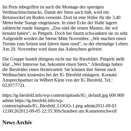
Im Preis inbegriffen ist auch die Montage des sperrigen
Weihnachtsschmucks. Damit der Stern auch hält, wird ein
Betonsockel im Boden versenkt. Dort ist eine Hülse für die 3,40
Meter hohe Stange eingelassen. In einer Ecke der Halle lagern
zahlreiche runde Stangen. „Das sind die ersten Masten, die wir
benutzt haben“, so Pimpels. Doch bei Sturm schwankten sie zu sehr.
Aufgestellt werden die Sterne Mitte November. „Wir machen einen
Termin zum Setzen und fahren dann rund“, so der ehemalige Lehrer.
Am 29. November wird dann das Anleuchten gefeiert.
Die Gruppe bastelt übrigens nicht nur für Biesfelder. Pimpels stellt
klar: „Wer Interesse hat, bekommt einen Stern.“ Allerdings haben
die Biesfelder einen Heimvorteil: Sie können ihre Sterne nach
Weihnachten kostenlos bei der IG Biesfeld einlagern. Kontakt:
Ansprechpartner ist Wilbert Klein von der IG Biesfeld, Tel.:
02207/7721.
https://ig-biesfeld.info/wp-content/uploads/IG_default.jpg
600
800
admin
https://ig-biesfeld.info/wp-
content/uploads/IG_Biesfeld_LOGO-1.png
admin
2011-09-01
12:00:26
2012-09-05 22:35:30
Schrauben am Kometenschweif
News Archiv