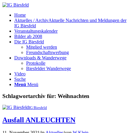
Home
Aktuelles / Archiv
Aktuelle Nachrichten und Meldungen der
IG Biesfeld
Veranstaltungskalender
Bilder ab 2008
Die IG Biesfeld
Mitglied werden
Freundschaftswerbung
Downloads & Wanderwege
Protokolle
Biesfelder Wanderwege
Video
Suche
Menü
Menü
Schlagwortarchiv für:
Weihnachten
IG Biesfeld
Ausfall ANLEUCHTEN
11. November 2021
/
in
Aktuelles
/
von
W.Klein