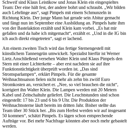
Schweif sind Klaus Leistikow und Jonas Klein ein eingespieltes
Team: Der eine hält fest, der andere bohrt und schraubt. „Wir bilden
auch Lehrlinge aus“, sagt Pimpels mit einem Schmunzeln in
Richtung Klein. Der junge Mann hat gerade sein Abitur gemacht
und fängt nun im September eine Ausbildung an. Pimpels hatte ihm
von der Bastelaktion erzählt und Klein kam vorbei. „Es hat mir
gefallen und da habe ich mitgemacht“, erzählt er. „Und in die IG bin
ich auch direkt eingetreten“, sagt er lachend.
Am einem zweiten Tisch wird das fertige Sternengestell mit
künstlichem Tannengrün umwickelt. Spezialist hierfür ist Werner
Lietz.Anschließend versehen Walter Klein und Klaus Pimpels den
Stern mit einer Lichterkette – aber erst nachdem sie auf ihre
Funktionstüchtigkeit überprüft worden ist. „Das sind
Stromsparlampen“, erklärt Pimpels. Für die gesamte
Weihnachtssaison fielen nicht mehr als zehn bis zwölf Euro
Stromkosten an, versichert er. „Nee, so viel brauchen die nicht“,
korrigiert ihn Walter Klein. Die Lampen werden mit 20 Metern
Kabel und Zeitschaltuhr geliefert. Die Leuchtstunden sind schon
eingestellt: 17 bis 23 und 6 bis 9 Uhr. Die Produktion der
Weihnachtssterne läuft bereits im dritten Jahr. Bisher stellte das
Team über 30 Stück her. „Bis zum Herbst werden wir auf insgesamt
50 kommen“, schätzt Pimpels. Es lägen schon entsprechende
Aufträge vor. Bei mehr Nachfrage könnten aber noch mehr gebastelt
werden.