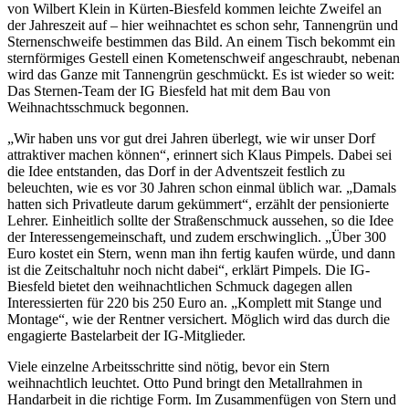
von Wilbert Klein in Kürten-Biesfeld kommen leichte Zweifel an
der Jahreszeit auf – hier weihnachtet es schon sehr, Tannengrün und
Sternenschweife bestimmen das Bild. An einem Tisch bekommt ein
sternförmiges Gestell einen Kometenschweif angeschraubt, nebenan
wird das Ganze mit Tannengrün geschmückt. Es ist wieder so weit:
Das Sternen-Team der IG Biesfeld hat mit dem Bau von
Weihnachtsschmuck begonnen.
„Wir haben uns vor gut drei Jahren überlegt, wie wir unser Dorf
attraktiver machen können“, erinnert sich Klaus Pimpels. Dabei sei
die Idee entstanden, das Dorf in der Adventszeit festlich zu
beleuchten, wie es vor 30 Jahren schon einmal üblich war. „Damals
hatten sich Privatleute darum gekümmert“, erzählt der pensionierte
Lehrer. Einheitlich sollte der Straßenschmuck aussehen, so die Idee
der Interessengemeinschaft, und zudem erschwinglich. „Über 300
Euro kostet ein Stern, wenn man ihn fertig kaufen würde, und dann
ist die Zeitschaltuhr noch nicht dabei“, erklärt Pimpels. Die IG-
Biesfeld bietet den weihnachtlichen Schmuck dagegen allen
Interessierten für 220 bis 250 Euro an. „Komplett mit Stange und
Montage“, wie der Rentner versichert. Möglich wird das durch die
engagierte Bastelarbeit der IG-Mitglieder.
Viele einzelne Arbeitsschritte sind nötig, bevor ein Stern
weihnachtlich leuchtet. Otto Pund bringt den Metallrahmen in
Handarbeit in die richtige Form. Im Zusammenfügen von Stern und