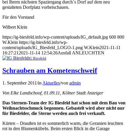
bei Ihrem nächsten Spaziergang durch`s Dorf auf dem neu
gestalteten Dorfplatz vorbeischauen.
Für den Vorstand
Wilbert Klein
https://ig-biesfeld.info/wp-content/uploads/IG_default.jpg
600
800
W.Klein
https://ig-biesfeld.info/wp-
content/uploads/IG_Biesfeld_LOGO-1.png
W.Klein
2021-11-11
16:27:21
2021-11-14 12:54:26
Ausfall ANLEUCHTEN
IG Biesfeld
Schrauben am Kometenschweif
1. September 2011
/
in
Aktuelles
/
von
admin
Von Elke Landschoof, 01.09.11, Kölner Stadt Anzeiger
Das Sternen-Team der IG Biesfeld hat schon mit dem Bau von
Weihnachtsschmuck begonnen. Gebastelt wird aber nicht nur
für Biesfelder, die Sterne werden auch frei verkauft.
Kürten – Draußen ist es sommerlich warm, die Geranien leuchten
rot in den Blumenkübeln. Beim ersten Blick in die Garage