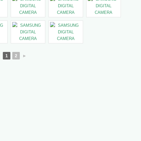
1
2
►