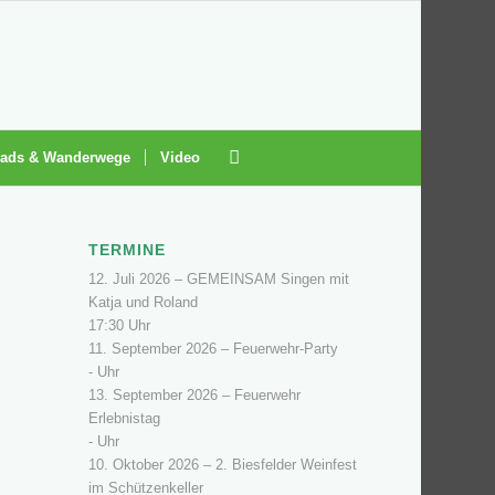
ads & Wanderwege
Video
TERMINE
12. Juli 2026 –
GEMEINSAM Singen mit
Katja und Roland
17:30 Uhr
11. September 2026 –
Feuerwehr-Party
- Uhr
13. September 2026 –
Feuerwehr
Erlebnistag
- Uhr
10. Oktober 2026 –
2. Biesfelder Weinfest
im Schützenkeller