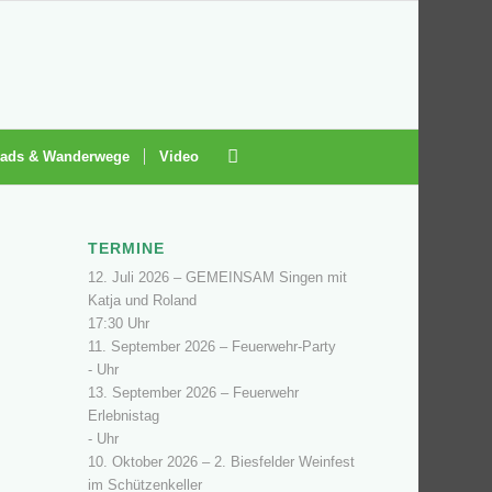
ads & Wanderwege
Video
TERMINE
12. Juli 2026 –
GEMEINSAM Singen mit
Katja und Roland
17:30 Uhr
11. September 2026 –
Feuerwehr-Party
- Uhr
13. September 2026 –
Feuerwehr
Erlebnistag
- Uhr
10. Oktober 2026 –
2. Biesfelder Weinfest
im Schützenkeller