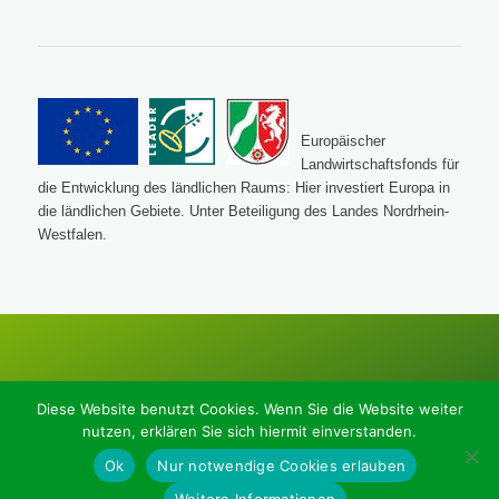
Europäischer
Landwirtschaftsfonds für
die Entwicklung des ländlichen Raums: Hier investiert Europa in
die ländlichen Gebiete. Unter Beteiligung des Landes Nordrhein-
Westfalen.
© IG Biesfeld e.V.
Diese Website benutzt Cookies. Wenn Sie die Website weiter
Ihr Portal für Informationen aus und für Biesfeld
nutzen, erklären Sie sich hiermit einverstanden.
Impressum
•
Kontakt & Feedback
•
Datenschutzerklärung
Ok
Nur notwendige Cookies erlauben
Weitere Informationen