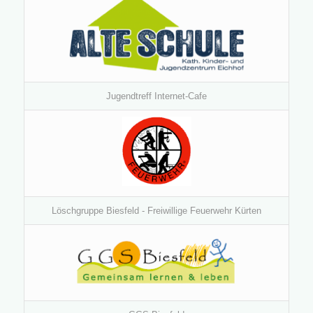
Jugendtreff Internet-Cafe
Löschgruppe Biesfeld - Freiwillige Feuerwehr Kürten