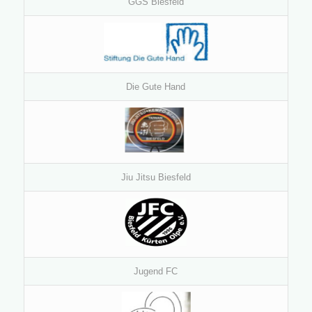
GGS Biesfeld
Die Gute Hand
Jiu Jitsu Biesfeld
Jugend FC