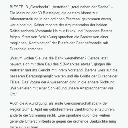
BIESFELD „Geschockt“, „betroffen“, „total neben der Sache“ –
Die Meinung der 60 Biesfelder, die gestern Abend zur
Infoveranstaltung in den örtlichen Pfarrsaal gekommen waren,
war eindeutig. Keiner mochte der Argumentation der beiden
Raiffeisenbank-Vorstände Helmut Hülck und Johannes Berens
folgen. Statt von Schließung sprachen die Banker von einer
möglichen „Kombination“ der Biesfelder Geschäftsstelle mit
Dürscheid sprachen.
„Warum wollen Sie uns die Bank wegnehmen? Gerade jetzt
bewegt sich mit dem Bau des SB-Marktes etwas“, gingen die
Vertreter hart ins Gericht mit ihrem Vorstand. Berens wies auf die
besseren Beratungsmöglichkeiten und die Größe der Dürscheider
Filiale. Das Votum der Anwesenden ging in die andere Richtung:
„Wir verlieren mit einer Schließung unsere Ansprechpartner vor
Ort.“
Auch die Ankündigung, als erste Genossenschaftsbank der
Region zum 1. April ein gebührenfreies Direktkonto einzuführen,
änderte die Stimmung nicht. Eine spontane durch die Reihen
gehende Unterschriftenliste gegen die drohende Bankschließung
füllte sich schnell.