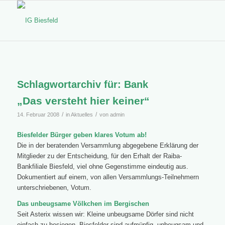
Schlagwortarchiv für:
Bank
„Das versteht hier keiner“
/
/
14. Februar 2008
in
Aktuelles
von
admin
Biesfelder Bürger geben klares Votum ab!
Die in der beratenden Versammlung abgegebene Erklärung der
Mitglieder zu der Entscheidung, für den Erhalt der Raiba-
Bankfiliale Biesfeld, viel ohne Gegenstimme eindeutig aus.
Dokumentiert auf einem, von allen Versammlungs-Teilnehmern
unterschriebenen, Votum.
Das unbeugsame Völkchen im Bergischen
Seit Asterix wissen wir: Kleine unbeugsame Dörfer sind nicht
einfach zu besiegen. Biesfelder sind aufmüpfig, unbeugsam und