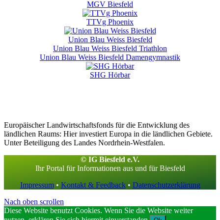
MGV Biesfeld
TTVg Phoenix
Union Blau Weiss Biesfeld
Union Blau Weiss Biesfeld Triathlon
Union Blau Weiss Biesfeld Damengymnastik
SHG Hörbar
Europäischer Landwirtschaftsfonds für die Entwicklung des
ländlichen Raums: Hier investiert Europa in die ländlichen Gebiete.
Unter Beteiligung des Landes Nordrhein-Westfalen.
© IG Biesfeld e.V.
Ihr Portal für Informationen aus und für Biesfeld
Impressum
•
Kontakt & Feedback
•
Datenschutzerklärung
Nach oben scrollen
Diese Website benutzt Cookies. Wenn Sie die Website weiter
nutzen, erklären Sie sich hiermit einverstanden.