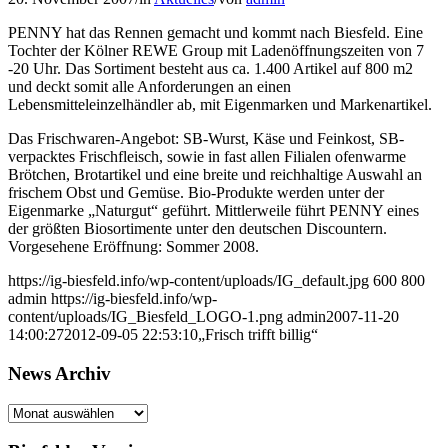
PENNY hat das Rennen gemacht und kommt nach Biesfeld. Eine
Tochter der Kölner REWE Group mit Ladenöffnungszeiten von 7
-20 Uhr. Das Sortiment besteht aus ca. 1.400 Artikel auf 800 m2
und deckt somit alle Anforderungen an einen
Lebensmitteleinzelhändler ab, mit Eigenmarken und Markenartikel.
Das Frischwaren-Angebot: SB-Wurst, Käse und Feinkost, SB-
verpacktes Frischfleisch, sowie in fast allen Filialen ofenwarme
Brötchen, Brotartikel und eine breite und reichhaltige Auswahl an
frischem Obst und Gemüse. Bio-Produkte werden unter der
Eigenmarke „Naturgut“ geführt. Mittlerweile führt PENNY eines
der größten Biosortimente unter den deutschen Discountern.
Vorgesehene Eröffnung: Sommer 2008.
https://ig-biesfeld.info/wp-content/uploads/IG_default.jpg
600
800
admin
https://ig-biesfeld.info/wp-
content/uploads/IG_Biesfeld_LOGO-1.png
admin
2007-11-20
14:00:27
2012-09-05 22:53:10
„Frisch trifft billig“
News Archiv
News
Archiv