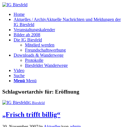
Home
Aktuelles / Archiv
Aktuelle Nachrichten und Meldungen der
IG Biesfeld
Veranstaltungskalender
Bilder ab 2008
Die IG Biesfeld
Mitglied werden
Freundschaftswerbung
Downloads & Wanderwege
Protokolle
Biesfelder Wanderwege
Video
Suche
Menü
Menü
Schlagwortarchiv für:
Eröffnung
IG Biesfeld
„Frisch trifft billig“
20. November 2007
/
in
Aktuelles
/
von
admin