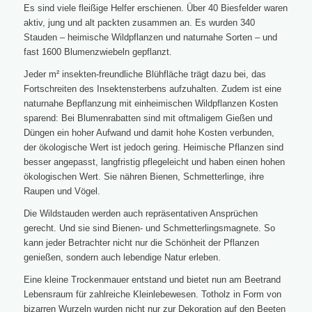
Es sind viele fleißige Helfer erschienen. Über 40 Biesfelder waren
aktiv, jung und alt packten zusammen an. Es wurden 340
Stauden – heimische Wildpflanzen und naturnahe Sorten – und
fast 1600 Blumenzwiebeln gepflanzt.
Jeder m² insekten-freundliche Blühfläche trägt dazu bei, das
Fortschreiten des Insektensterbens aufzuhalten. Zudem ist eine
naturnahe Bepflanzung mit einheimischen Wildpflanzen Kosten
sparend: Bei Blumenrabatten sind mit oftmaligem Gießen und
Düngen ein hoher Aufwand und damit hohe Kosten verbunden,
der ökologische Wert ist jedoch gering. Heimische Pflanzen sind
besser angepasst, langfristig pflegeleicht und haben einen hohen
ökologischen Wert. Sie nähren Bienen, Schmetterlinge, ihre
Raupen und Vögel.
Die Wildstauden werden auch repräsentativen Ansprüchen
gerecht. Und sie sind Bienen- und Schmetterlingsmagnete. So
kann jeder Betrachter nicht nur die Schönheit der Pflanzen
genießen, sondern auch lebendige Natur erleben.
Eine kleine Trockenmauer entstand und bietet nun am Beetrand
Lebensraum für zahlreiche Kleinlebewesen. Totholz in Form von
bizarren Wurzeln wurden nicht nur zur Dekoration auf den Beeten