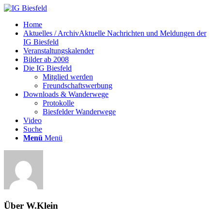
Home
Aktuelles / Archiv
Aktuelle Nachrichten und Meldungen der
IG Biesfeld
Veranstaltungskalender
Bilder ab 2008
Die IG Biesfeld
Mitglied werden
Freundschaftswerbung
Downloads & Wanderwege
Protokolle
Biesfelder Wanderwege
Video
Suche
Menü
Menü
Über
W.Klein